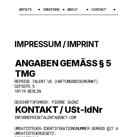
ARTISTS
CREATIONS
ABOUT
CONTACT
IMPRESSUM / IMPRINT
ANGABEN GEMÄSS § 5 
TMG
REPRISE TALENT UG (HAFTUNGSBESCHRÄNKT)
GIPSSTR.5
10119 BERLIN
GESCHÄFTSFÜHRER: PIERRE SAINZ
KONTAKT / USt-IdNr
INFO@REPRISETALENTAGENCY.COM
UMSATZSTEUER-IDENTIFIKATIONSNUMMER GEMÄSS §27 A U
MSATZSTEUERGESETZ: