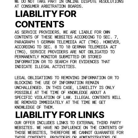
WE DO NOT TAKE PART IN ONLINE DISPUTE RESOLUTIONS 
AT CONSUMER ARBITRATION BOARDS.
LIABILITY FOR 
CONTENTS
AS SERVICE PROVIDERS, WE ARE LIABLE FOR OWN 
CONTENTS OF THESE WEBSITES ACCORDING TO SEC. 7, 
PARAGRAPH 1 GERMAN TELEMEDIA ACT (TMG). HOWEVER, 
ACCORDING TO SEC. 8 TO 10 GERMAN TELEMEDIA ACT 
(TMG), SERVICE PROVIDERS ARE NOT OBLIGATED TO 
PERMANENTLY MONITOR SUBMITTED OR STORED 
INFORMATION OR TO SEARCH FOR EVIDENCES THAT 
INDICATE ILLEGAL ACTIVITIES.
LEGAL OBLIGATIONS TO REMOVING INFORMATION OR TO 
BLOCKING THE USE OF INFORMATION REMAIN 
UNCHALLENGED. IN THIS CASE, LIABILITY IS ONLY 
POSSIBLE AT THE TIME OF KNOWLEDGE ABOUT A 
SPECIFIC VIOLATION OF LAW. ILLEGAL CONTENTS WILL 
BE REMOVED IMMEDIATELY AT THE TIME WE GET 
KNOWLEDGE OF THEM.
LIABILITY FOR LINKS
OUR OFFER INCLUDES LINKS TO EXTERNAL THIRD PARTY 
WEBSITES. WE HAVE NO INFLUENCE ON THE CONTENTS OF 
THOSE WEBSITES, THEREFORE WE CANNOT GUARANTEE FOR 
THOSE CONTENTS. PROVIDERS OR ADMINISTRATORS OF 