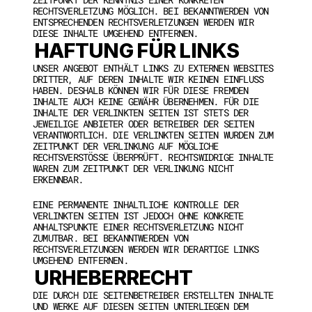
RECHTSVERLETZUNG MÖGLICH. BEI BEKANNTWERDEN VON 
ENTSPRECHENDEN RECHTSVERLETZUNGEN WERDEN WIR 
DIESE INHALTE UMGEHEND ENTFERNEN.
HAFTUNG FÜR LINKS
UNSER ANGEBOT ENTHÄLT LINKS ZU EXTERNEN WEBSITES 
DRITTER, AUF DEREN INHALTE WIR KEINEN EINFLUSS 
HABEN. DESHALB KÖNNEN WIR FÜR DIESE FREMDEN 
INHALTE AUCH KEINE GEWÄHR ÜBERNEHMEN. FÜR DIE 
INHALTE DER VERLINKTEN SEITEN IST STETS DER 
JEWEILIGE ANBIETER ODER BETREIBER DER SEITEN 
VERANTWORTLICH. DIE VERLINKTEN SEITEN WURDEN ZUM 
ZEITPUNKT DER VERLINKUNG AUF MÖGLICHE 
RECHTSVERSTÖSSE ÜBERPRÜFT. RECHTSWIDRIGE INHALTE W
AREN ZUM ZEITPUNKT DER VERLINKUNG NICHT E
RKENNBAR.
EINE PERMANENTE INHALTLICHE KONTROLLE DER 
VERLINKTEN SEITEN IST JEDOCH OHNE KONKRETE 
ANHALTSPUNKTE EINER RECHTSVERLETZUNG NICHT 
ZUMUTBAR. BEI BEKANNTWERDEN VON 
RECHTSVERLETZUNGEN WERDEN WIR DERARTIGE LINKS 
UMGEHEND ENTFERNEN.
URHEBERRECHT
DIE DURCH DIE SEITENBETREIBER ERSTELLTEN INHALTE 
UND WERKE AUF DIESEN SEITEN UNTERLIEGEN DEM 