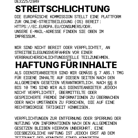
DE322572849
STREITSCHLICHTUNG
DIE EUROPÄISCHE KOMMISSION STELLT EINE PLATTFORM 
ZUR ONLINE-STREITBEILEGUNG (OS) BEREIT: 
HTTPS://EC.EUROPA.EU/CONSUMERS/ODR.
UNSERE E-MAIL-ADRESSE FINDEN SIE OBEN IM 
IMPRESSUM.
WIR SIND NICHT BEREIT ODER VERPFLICHTET, AN 
STREITBEILEGUNGSVERFAHREN VOR EINER 
VERBRAUCHERSCHLICHTUNGSSTELLE TEILZUNEHMEN.
HAFTUNG FÜR INHALTE
ALS DIENSTEANBIETER SIND WIR GEMÄSS § 7 ABS.1 TMG F
ÜR EIGENE INHALTE AUF DIESEN SEITEN NACH DEN A
LLGEMEINEN GESETZEN VERANTWORTLICH. NACH §§ 8 B
IS 10 TMG SIND WIR ALS DIENSTEANBIETER JEDOCH N
ICHT VERPFLICHTET, ÜBERMITTELTE ODER G
ESPEICHERTE FREMDE INFORMATIONEN ZU ÜBERWACHEN O
DER NACH UMSTÄNDEN ZU FORSCHEN, DIE AUF EINE R
ECHTSWIDRIGE TÄTIGKEIT HINWEISEN.
VERPFLICHTUNGEN ZUR ENTFERNUNG ODER SPERRUNG DER 
NUTZUNG VON INFORMATIONEN NACH DEN ALLGEMEINEN 
GESETZEN BLEIBEN HIERVON UNBERÜHRT. EINE 
DIESBEZÜGLICHE HAFTUNG IST JEDOCH ERST AB DEM 
ZEITPUNKT DER KENNTNIS EINER KONKRETEN 